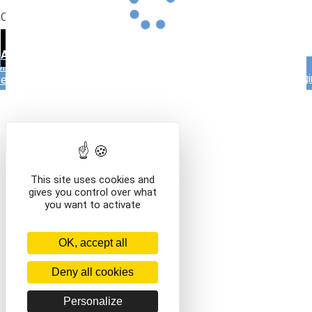
billet-dentree-doisneau
Que voulez-vous faire ?
VOIR LE CONTENU DU PANIER
CONTINUER VOS
ACHATS
Mentions légales
Contact
Conditions générales de
vente
This site uses cookies and
gives you control over what
you want to activate
OK, accept all
Deny all cookies
Personalize